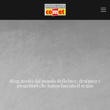
Blog: novità dal mondo della luce, designer e
progettisti che hanno lasciato il segno