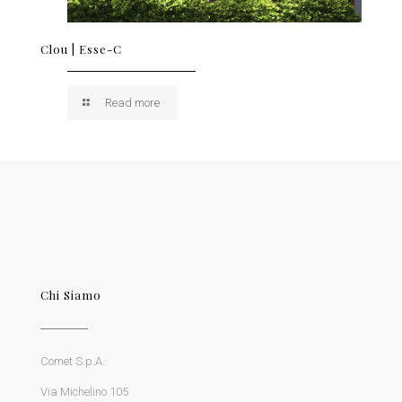
Clou | Esse-C
Read more
Chi Siamo
Comet S.p.A.
Via Michelino 105