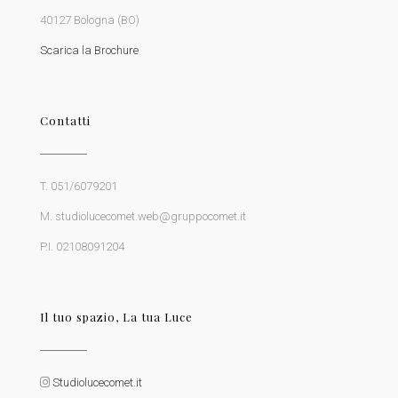
40127 Bologna (BO)
Scarica la Brochure
Contatti
T. 051/6079201
M. studiolucecomet.web@gruppocomet.it
P.I. 02108091204
Il tuo spazio, La tua Luce
Studiolucecomet.it