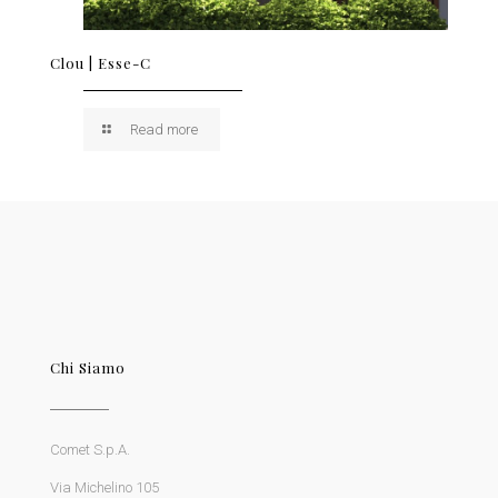
Clou | Esse-C
Read more
Chi Siamo
Comet S.p.A.
Via Michelino 105