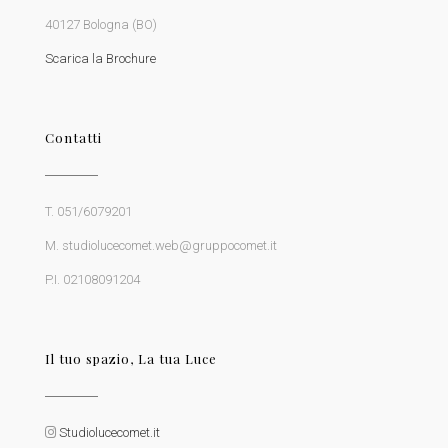
40127 Bologna (BO)
Scarica la Brochure
Contatti
T. 051/6079201
M. studiolucecomet.web@gruppocomet.it
P.I. 02108091204
Il tuo spazio, La tua Luce
Studiolucecomet.it