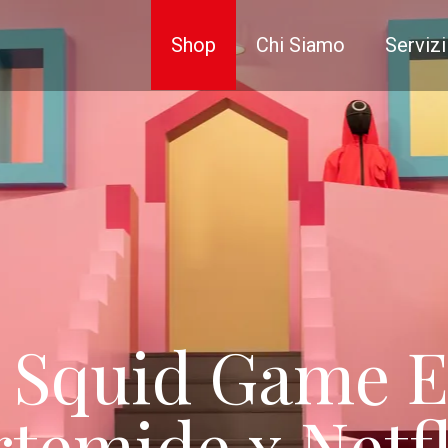
Shop
Chi Siamo
Servizi
e Squid Game Ed
rtemide x Netfl