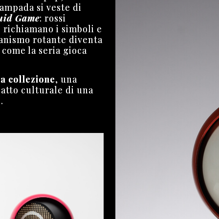
lampada si veste di
uid Game
: rossi
e richiamano i simboli e
canismo rotante diventa
 come la seria gioca
a collezione
, una
patto culturale di una
.