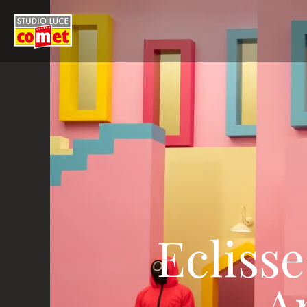
Ecliss
A