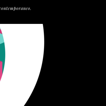
o contemporaneo
.