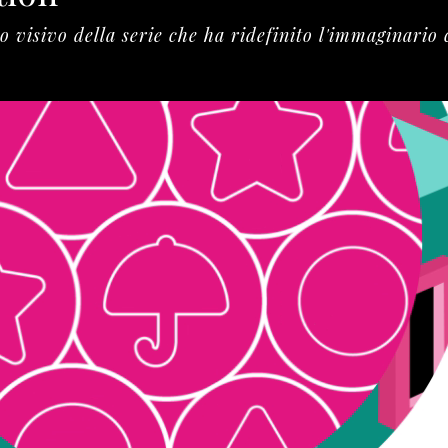
do visivo della serie che ha ridefinito l'immaginari