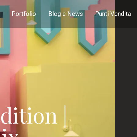
Portfolio
Blog e News
Punti Vendita
ition |
ix