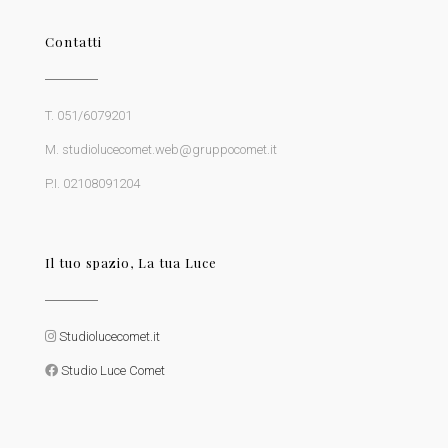
Contatti
T. 051/6079201
M. studiolucecomet.web@gruppocomet.it
P.I. 02108091204
Il tuo spazio, La tua Luce
Studiolucecomet.it
Studio Luce Comet