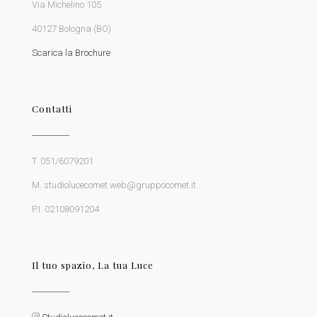
Via Michelino 105
40127 Bologna (BO)
Scarica la Brochure
Contatti
T. 051/6079201
M. studiolucecomet.web@gruppocomet.it
P.I. 02108091204
Il tuo spazio, La tua Luce