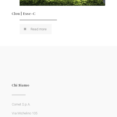
Clou | Esse-C
Read more
Chi Siamo
Comet S.p.A.
Via Michelino 105