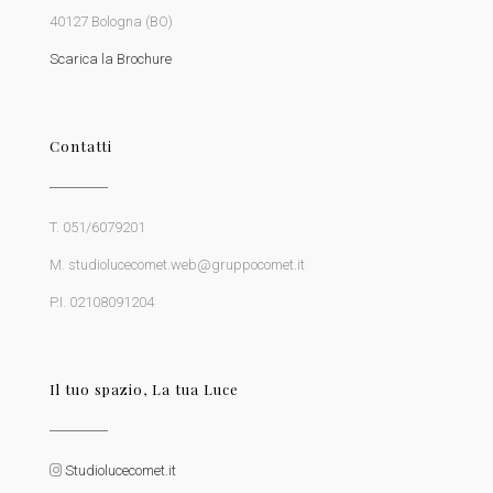
40127 Bologna (BO)
Scarica la Brochure
Contatti
T. 051/6079201
M. studiolucecomet.web@gruppocomet.it
P.I. 02108091204
Il tuo spazio, La tua Luce
Studiolucecomet.it