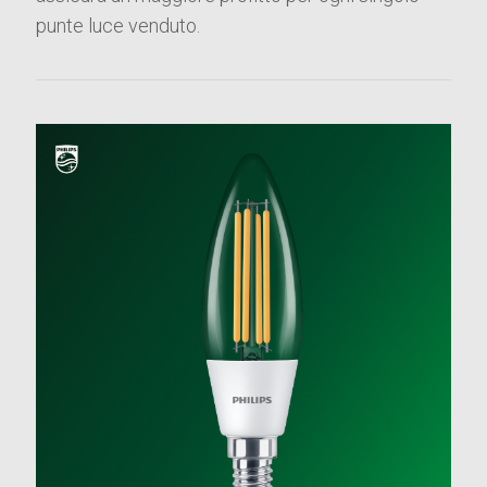
punte luce venduto.