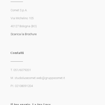
Comet S.p.A.
Via Michelino 105
40127 Bologna (BO)
Scarica la Brochure
Contatti
T. 051/6079201
M. studiolucecomet.web@gruppocomet.it
P.I. 02108091204
Il tuo spazio, La tua Luce