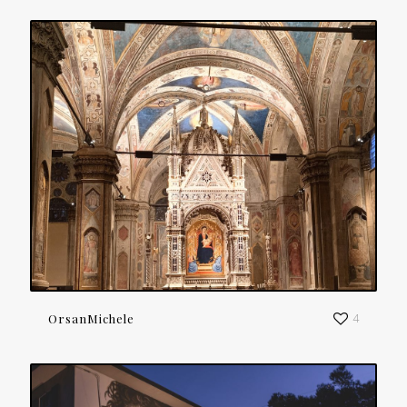
OrsanMichele
4