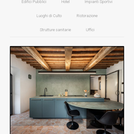
Edifici Pubblici
Hotel
Impianti Sportivi
Luoghi di Culto
Ristorazione
Strutture sanitarie
Uffici