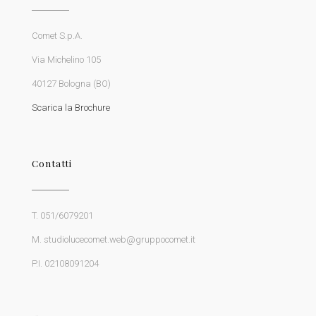
Comet S.p.A.
Via Michelino 105
40127 Bologna (BO)
Scarica la Brochure
Contatti
T. 051/6079201
M. studiolucecomet.web@gruppocomet.it
P.I. 02108091204