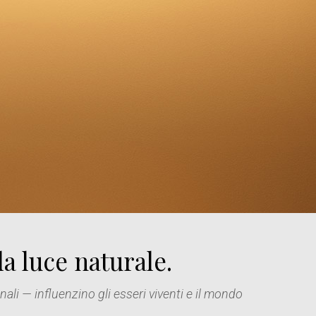
a luce naturale.
li — influenzino gli esseri viventi e il mondo