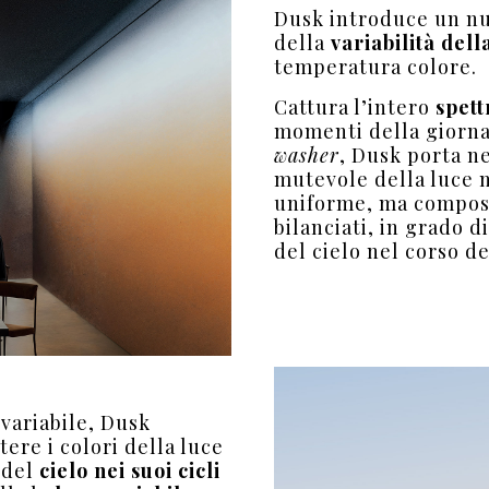
Dusk introduce un nu
della
variabilità dell
temperatura colore.
Cattura l’intero
spett
momenti della giorna
washer
, Dusk porta ne
mutevole della luce 
uniforme, ma compost
bilanciati, in grado d
del cielo nel corso de
variabile, Dusk
tere i colori della luce
a del
cielo nei suoi cicli