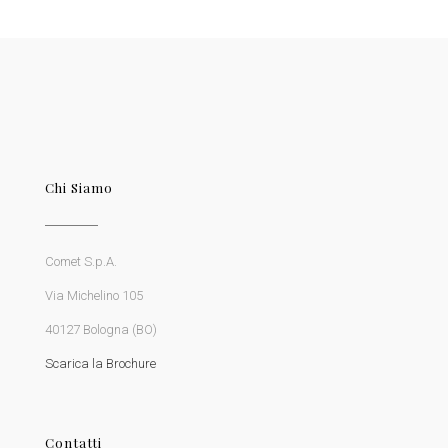
Chi Siamo
Comet S.p.A.
Via Michelino 105
40127 Bologna (BO)
Scarica la Brochure
Contatti