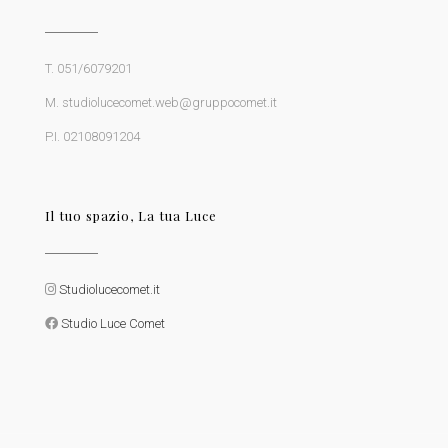
T. 051/6079201
M. studiolucecomet.web@gruppocomet.it
P.I. 02108091204
Il tuo spazio, La tua Luce
Studiolucecomet.it
Studio Luce Comet