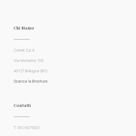
Chi Siamo
Comet S.p.A.
Via Michelino 105
40127 Bologna (BO)
Scarica la Brochure
Contatti
T. 051/6079201