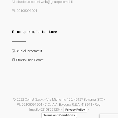
M. studiolucecomet.web@gruppocomet.it
P.I. 02108091204
Il tuo spazio, La tua Luce
Studiolucecomet.it
Studio Luce Comet
© 2022 Comet S.p.A. - Via Michelino 105, 40127 Bologna (BO) -
P.I. 02108091204 - C.C.I.A.A. Bologna R.E.A. 413911 - Reg.
Imp.Bo 02108091204 -
-
Privacy Policy
Terms and Conditions