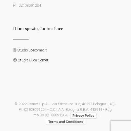
P.I. 02108091204
Il tuo spazio, La tua Luce
Studiolucecomet.it
Studio Luce Comet
© 2022 Comet S.p.A. - Via Michelino 105, 40127 Bologna (BO) -
P.I. 02108091204 - C.C.I.A.A. Bologna R.E.A. 413911 - Reg.
Imp.Bo 02108091204 -
-
Privacy Policy
Terms and Conditions