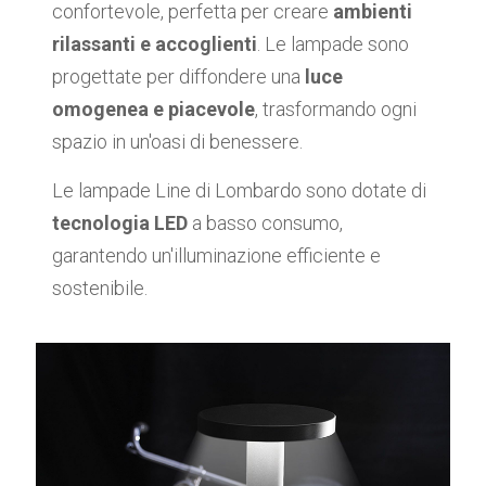
confortevole, perfetta per creare
ambienti
rilassanti e accoglienti
. Le lampade sono
progettate per diffondere una
luce
omogenea e piacevole
, trasformando ogni
spazio in un'oasi di benessere.
Le lampade Line di Lombardo sono dotate di
tecnologia LED
a basso consumo,
garantendo un'illuminazione efficiente e
sostenibile.