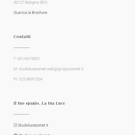
40127 Bologna (BO)
Scarica la Brochure
Contatti
T. 051/6079201
M. studiolucecomet.web@gruppocomet.it
P.I. 02108091204
Il tuo spazio, La tua Luce
Studiolucecomet.it