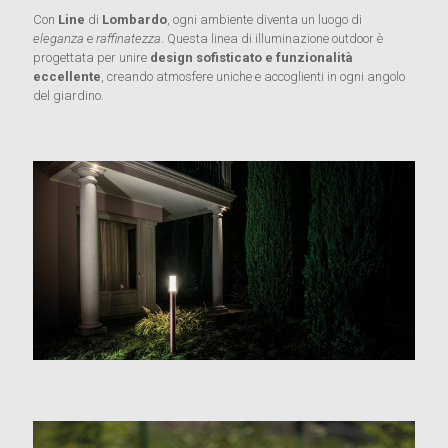
Con
Line
di
Lombardo
, ogni ambiente diventa un luogo di
eleganza
e
raffinatezza
. Questa linea di illuminazione outdoor è
progettata per unire
design sofisticato e funzionalità
eccellente
, creando atmosfere uniche e accoglienti in ogni angolo
del giardino.