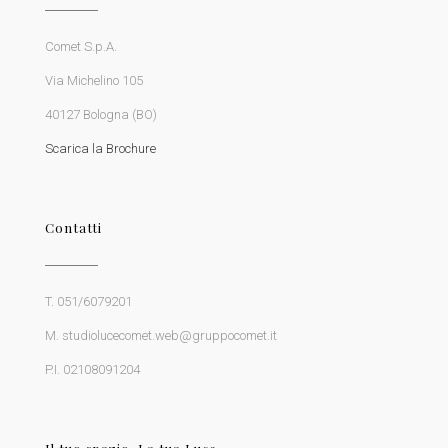
Comet S.p.A.
Via Michelino 105
40127 Bologna (BO)
Scarica la Brochure
Contatti
T. 051/6079201
M. studiolucecomet.web@gruppocomet.it
P.I. 02108091204