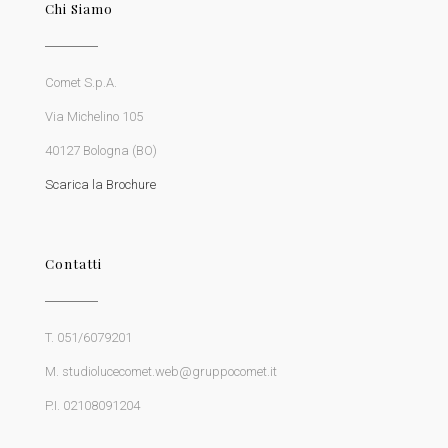
Chi Siamo
Comet S.p.A.
Via Michelino 105
40127 Bologna (BO)
Scarica la Brochure
Contatti
T. 051/6079201
M. studiolucecomet.web@gruppocomet.it
P.I. 02108091204