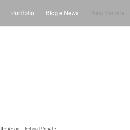
Portfolio
Blog e News
Punti Vendita
Alto Adige
|
Umbria
|
Veneto