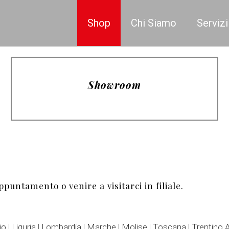
Shop
Chi Siamo
Servizi
Showroom
ppuntamento o venire a visitarci in filiale.
io
|
Liguria
|
Lombardia
|
Marche
|
Molise
|
Toscana
|
Trentino 