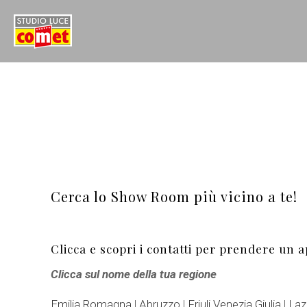
Cerca lo Show Room più vicino a te!
Clicca e scopri i contatti per prendere un a
Clicca sul nome della tua regione
Emilia Romagna
|
Abruzzo
|
Friuli Venezia Giulia
|
Laz