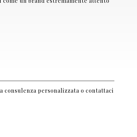
i come un brand estremamente attento
a consulenza personalizzata o contattaci