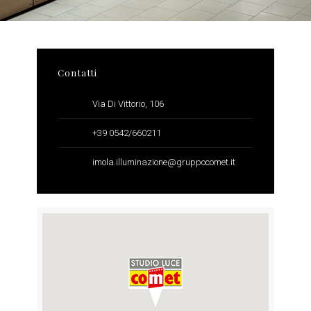
Contatti
Via Di Vittorio, 106
+39 0542/660211
imola.illuminazione@gruppocomet.it