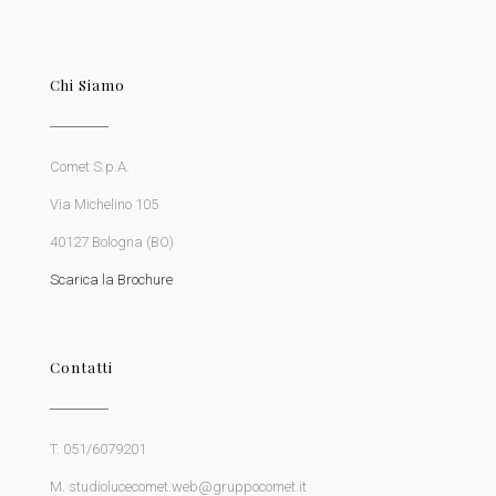
Chi Siamo
Comet S.p.A.
Via Michelino 105
40127 Bologna (BO)
Scarica la Brochure
Contatti
T. 051/6079201
M. studiolucecomet.web@gruppocomet.it