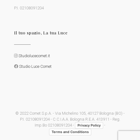
P.I. 02108091204
Il tuo spazio, La tua Luce
Studiolucecomet.it
Studio Luce Comet
© 2022 Comet S.p.A. - Via Michelino 105, 40127 Bologna (BO) -
P.I. 02108091204 - C.C.I.A.A. Bologna R.E.A. 413911 - Reg.
Imp.Bo 02108091204 -
-
Privacy Policy
Terms and Conditions