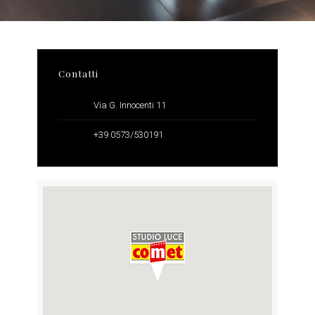
Contatti
Via G. Innocenti 11
+39 0573/530191