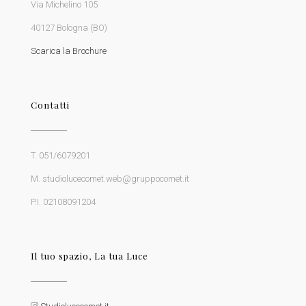
Via Michelino 105
40127 Bologna (BO)
Scarica la Brochure
Contatti
T. 051/6079201
M. studiolucecomet.web@gruppocomet.it
P.I. 02108091204
Il tuo spazio, La tua Luce