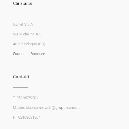
Chi Siamo
Comet S.p.A.
Via Michelino 105
40127 Bologna (BO)
Scarica la Brochure
Contatti
T. 051/6079201
M. studiolucecomet.web@gruppocomet.it
P.I. 02108091204