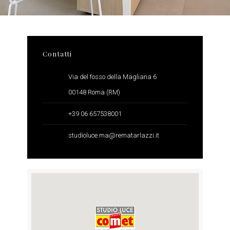
Contatti
Via del fosso della Magliana 6
00148 Roma (RM)
+39 06 657538001
studioluce.ma@rematarlazzi.it