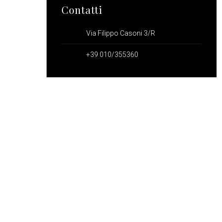
Contatti
Via Filippo Casoni 3/R
+39 010/355360