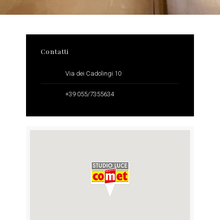
Contatti
Via dei Cadolingi 10
+39 055/7355634