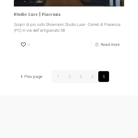
Studio Luce | Piacenza
Scopri di più sullo Showroom Studio Luce - Comet di Piacenza
(PC) in via dell'artigianato 58.
0
Read more
Prev page
1
2
3
4
5