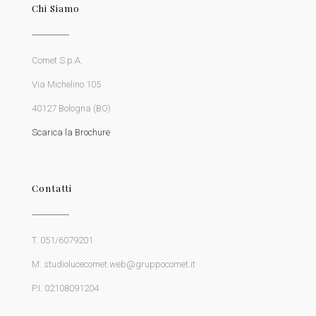
Chi Siamo
Comet S.p.A.
Via Michelino 105
40127 Bologna (BO)
Scarica la Brochure
Contatti
T. 051/6079201
M. studiolucecomet.web@gruppocomet.it
P.I. 02108091204