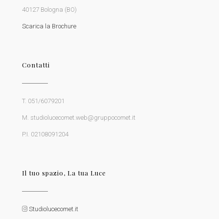
40127 Bologna (BO)
Scarica la Brochure
Contatti
T. 051/6079201
M. studiolucecomet.web@gruppocomet.it
P.I. 02108091204
Il tuo spazio, La tua Luce
Studiolucecomet.it