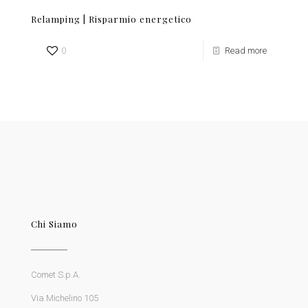
Relamping | Risparmio energetico
0
Read more
Chi Siamo
Comet S.p.A.
Via Michelino 105