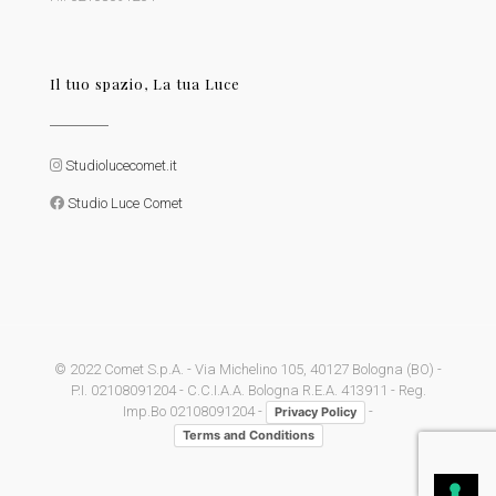
Il tuo spazio, La tua Luce
Studiolucecomet.it
Studio Luce Comet
© 2022 Comet S.p.A. - Via Michelino 105, 40127 Bologna (BO) -
P.I. 02108091204 - C.C.I.A.A. Bologna R.E.A. 413911 - Reg.
Imp.Bo 02108091204 -
-
Privacy Policy
Terms and Conditions