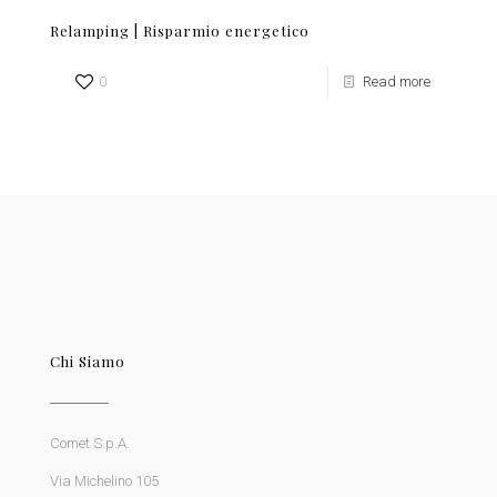
Relamping | Risparmio energetico
0
Read more
Chi Siamo
Comet S.p.A.
Via Michelino 105