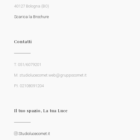
40127 Bologna (BO)
Scarica la Brochure
Contatti
T. 051/6079201
M. studiolucecomet.web@gruppocomet.it
P.I. 02108091204
Il tuo spazio, La tua Luce
Studiolucecomet.it