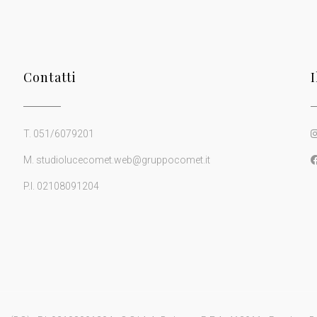
Contatti
T. 051/6079201
M. studiolucecomet.web@gruppocomet.it
P.I. 02108091204