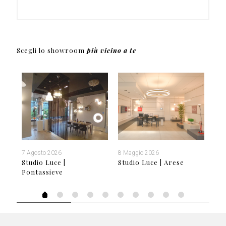
Scegli lo showroom
più vicino a te
7 Agosto 2026
8 Maggio 2026
21 
tro
Studio Luce |
Studio Luce | Arese
Stu
Pontassieve
Le