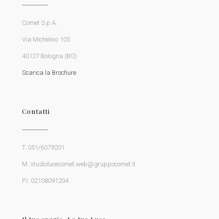
Comet S.p.A.
Via Michelino 105
40127 Bologna (BO)
Scarica la Brochure
Contatti
T. 051/6079201
M. studiolucecomet.web@gruppocomet.it
P.I. 02108091204